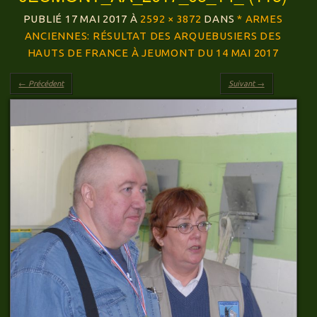
PUBLIÉ
17 MAI 2017
À
2592 × 3872
DANS
* ARMES
ANCIENNES: RÉSULTAT DES ARQUEBUSIERS DES
HAUTS DE FRANCE À JEUMONT DU 14 MAI 2017
← Précédent
Suivant →