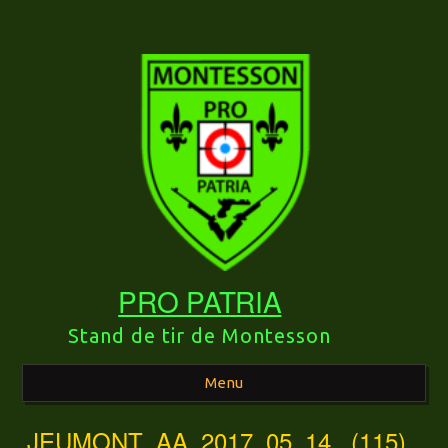
PRO PATRIA
Stand de tir de Montesson
Menu
JEUMONT_AA_2017_05_14_ (115)
Aller au contenu principal