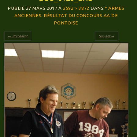
PUBLIÉ
27 MARS 2017
À
2592 × 3872
DANS
* ARMES
ANCIENNES: RÉSULTAT DU CONCOURS AA DE
PONTOISE
← Précédent
Suivant →