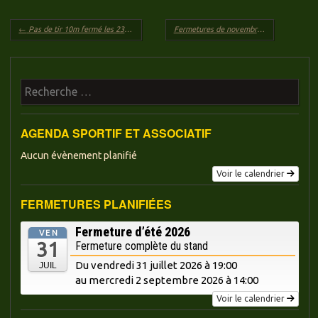
Navigation des articles
←
Pas de tir 10m fermé les 23, 24 et 30 septembre et le 1er octobre
Fermetures de novembre 2023
→
Recherche
AGENDA SPORTIF ET ASSOCIATIF
Aucun évènement planifié
Voir le calendrier
FERMETURES PLANIFIÉES
Fermeture d’été 2026
VEN
31
Fermeture complète du stand
Du vendredi 31 juillet 2026 à 19:00
JUIL
au mercredi
2 septembre 2026 à 14:00
Voir le calendrier