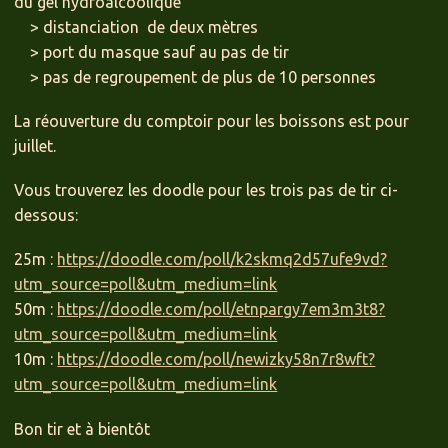
du gel hydroalcoolique
> distanciation de deux mètres
> port du masque sauf au pas de tir
> pas de regroupement de plus de 10 personnes
La réouverture du comptoir pour les boissons est pour
juillet.
Vous trouverez les doodle pour les trois pas de tir ci-
dessous:
25m :
https://doodle.com/poll/k2skmq2d57ufe9vd?
utm_source=poll&utm_medium=link
50m :
https://doodle.com/poll/etnpargy7em3m3t8?
utm_source=poll&utm_medium=link
10m :
https://doodle.com/poll/newizky58n7r8wft?
utm_source=poll&utm_medium=link
Bon tir et à bientôt