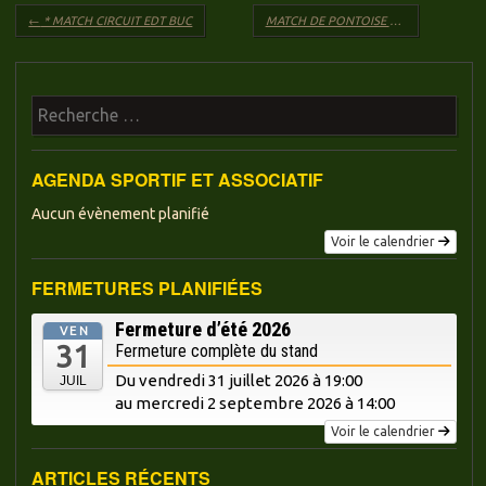
Navigation des articles
←
* MATCH CIRCUIT EDT BUC
MATCH DE PONTOISE « LE CONVIVIAL » DU DIMANCHE 25 MARS 2018
Recherche
AGENDA SPORTIF ET ASSOCIATIF
Aucun évènement planifié
Voir le calendrier
FERMETURES PLANIFIÉES
Fermeture d’été 2026
VEN
31
Fermeture complète du stand
Du vendredi 31 juillet 2026 à 19:00
JUIL
au mercredi
2 septembre 2026 à 14:00
Voir le calendrier
ARTICLES RÉCENTS