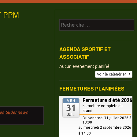
F PPM
Recherche
AGENDA SPORTIF ET
ASSOCIATIF
Aucun évènement planifié
Voir le calendrier
FERMETURES PLANIFIÉES
Fermeture d’été 2026
VEN
31
Fermeture complète du
stand
es
,
Slider news
.
JUIL
Du vendredi 31 juillet 2026 à
19:00
au mercredi
2 septembre 2026
à 14:00