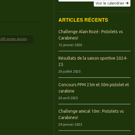
Voir le calendrier
ARTICLES RÉCENTS
Challenge Alain Rozé : Pistolets vs
Carabines!
*RESULTATS DU CONCOURS Armes Anciennes PPM
→
12 janvier 2026
Résultats de la saison sportive 2024-
25
26 juillet 2025
Concours PPM 25m et 50m pistolet et
carabine
26 avril 2025
Challenge amical 10m : Pistolets vs
Carabines!
29 janvier 2025