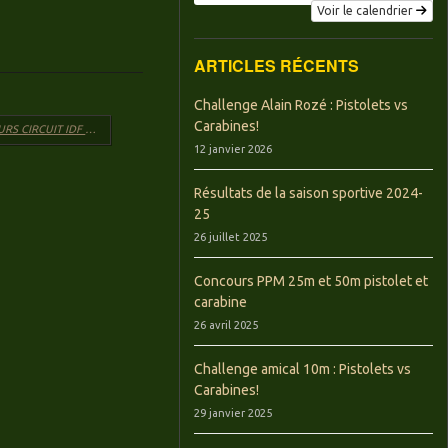
Voir le calendrier
ARTICLES RÉCENTS
Challenge Alain Rozé : Pistolets vs
Carabines!
*RESULTATS DU CONCOURS CIRCUIT IDF PPM
→
12 janvier 2026
Résultats de la saison sportive 2024-
25
26 juillet 2025
Concours PPM 25m et 50m pistolet et
carabine
26 avril 2025
Challenge amical 10m : Pistolets vs
Carabines!
29 janvier 2025