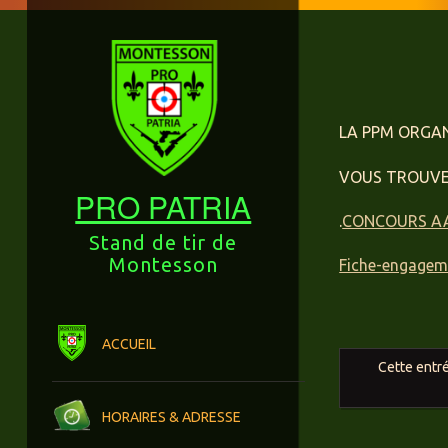
LA PPM ORGAN
VOUS TROUVER
PRO PATRIA
.
CONCOURS AA
Stand de tir de
Montesson
Fiche-engage
Menu
Aller au contenu principal
ACCUEIL
Cette entr
HORAIRES & ADRESSE