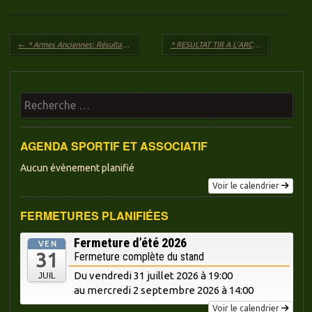
Navigation des articles
←
* Armes Anciennes: Résultat des Arquebusiers des Hauts de France à Jeumont du 14 Mai 2017
* RESULTAT TIR A L’ARC
→
Recherche
AGENDA SPORTIF ET ASSOCIATIF
Aucun évènement planifié
Voir le calendrier
FERMETURES PLANIFIÉES
Fermeture d’été 2026
VEN
31
Fermeture complète du stand
Du vendredi 31 juillet 2026 à 19:00
JUIL
au mercredi
2 septembre 2026 à 14:00
Voir le calendrier